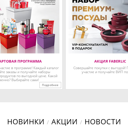
АРТОВАЯ ПРОГРАММА
АКЦИЯ FABERLIC
частие в программе! Каждый каталог
Совершайте покупки с выгодой!
те заказы и получайте наборы
участие и получайте ВИП по
родуктов по выгодной цене. Какой
менно? Выбирайте сами!
Подробнее
НОВИНКИ
АКЦИИ
НОВОСТИ
/
/