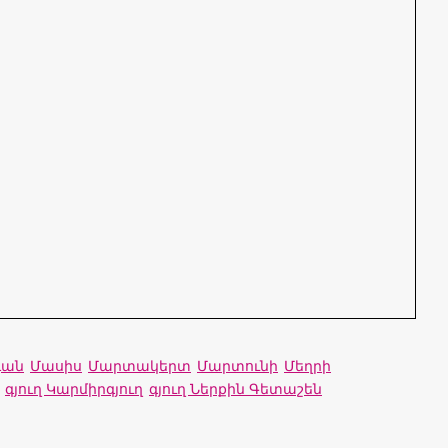
դան
Մասիս
Մարտակերտ
Մարտունի
Մեղրի
գյուղ Կարմիրգյուղ
գյուղ Ներքին Գետաշեն