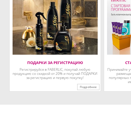
ПОДАРКИ ЗА РЕГИСТРАЦИЮ
СТ
Регистрируйся в FABERLIC, покупай любую
Принимайте у
продукцию со скидкой от 20% и получай ПОДАРКИ
размещай
за регистрацию и первую покупку!
популярных п
и
Подробнее