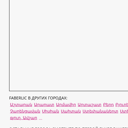
FABERLIC В ДРУГИХ ГОРОДАХ:
Աշտարակ
Արարատ
Արմավիր
Արտաշատ
Բերդ
Բյու
Չարենցավան
Սիսիան
Սպիտակ
Ստեփանակերտ
Ստ
գյուղ. Ավշար
...