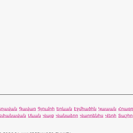
րեղավան
Գավառ
Գյումրի
Երևան
Էջմիածին
Կապան
Հրազ
եփանավան
Սևան
Վայք
Վանաձոր
Վարդենիս
Վեդի
Տաշիր