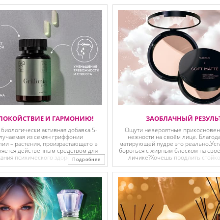
ПОКОЙСТВИЕ И ГАРМОНИЮ!
ЗАОБЛАЧНЫЙ РЕЗУЛЬ
 биологически активная добавка 5-
Ощути невероятные прикосновени
олучаемая из семян гриффонии
нежности на своём лице. Благод
ии – растения, произрастающего в
матирующей пудре это реально.Уст
вляется действенным средством для
бороться с жирным блеском на сво
ания психического здоровья и
личике?Хочешь продлить стойко
Подробнее
ации сна. 5-гидрокситриптофан,
безупречного макияжа до самого ве
новной компонент этой ...
...