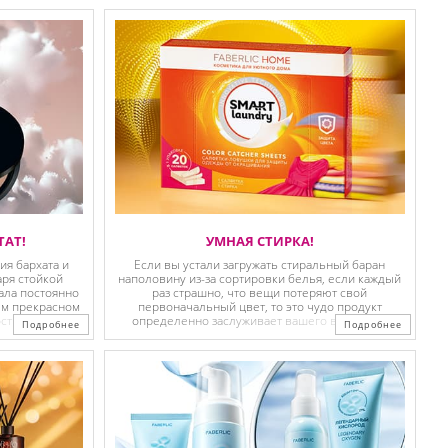
ТАТ!
УМНАЯ СТИРКА!
я бархата и
Если вы устали загружать стиральный баран
аря стойкой
наполовину из-за сортировки белья, если каждый
ала постоянно
раз страшно, что вещи потеряют свой
ём прекрасном
первоначальный цвет, то это чудо продукт
сть своего
определенно заслуживает вашего внимания!
Подробнее
Подробнее
чера?Тогда эта
Магические салфетки ловушки, которые
защищают ваше белье от ...