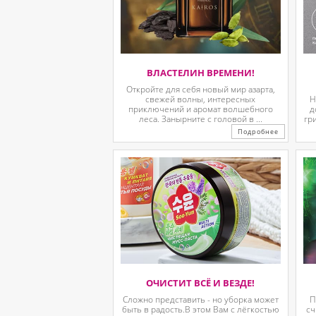
ВЛАСТЕЛИН ВРЕМЕНИ!
Откройте для себя новый мир азарта,
свежей волны, интересных
Н
приключений и аромат волшебного
д
леса. Занырните с головой в ...
гр
Подробнее
ОЧИСТИТ ВСЁ И ВЕЗДЕ!
Сложно представить - но уборка может
П
быть в радость.В этом Вам с лёгкостью
сч