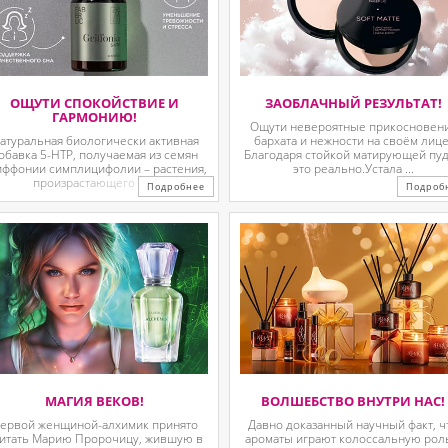
ОЩУТИ СПОКОЙСТВИЕ И
ЗАОБЛАЧНЫЙ РЕЗУЛЬТАТ!
ГАРМОНИЮ!
Ощути невероятные прикосновен
атуральная биологически активная
бархата и нежности на своём лице
обавка 5-HTP, получаемая из семян
Благодаря стойкой матирующей пу
иффонии симплицифолии – растения,
это реально.Устала ...
произрастающего в ...
Подробнее
Подроб
МАГИЯ ВЕКОВ!
ВОЛШЕБСТВО ВНУТРИ НАС!
ервой женщиной-алхимик принято
Давно доказанный научный факт, ч
итать Марию Пророчицу, жившую в
ароматы играют колоссальную рол