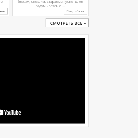
го
бежим, спешим, стараемся успеть, не
задумываясь о ...
нее
Подробнее
CМОТРЕТЬ ВСЕ »