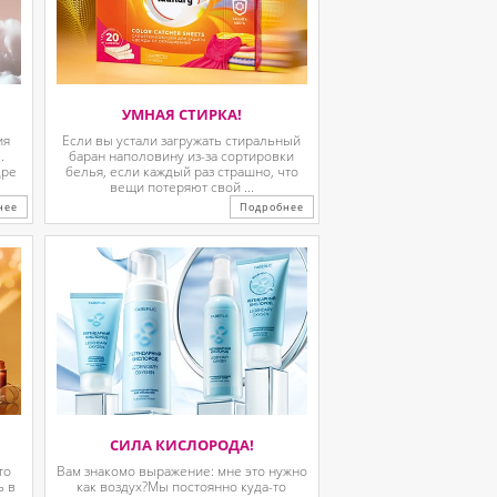
УМНАЯ СТИРКА!
ия
Если вы устали загружать стиральный
.
баран наполовину из-за сортировки
дре
белья, если каждый раз страшно, что
вещи потеряют свой ...
нее
Подробнее
СИЛА КИСЛОРОДА!
то
Вам знакомо выражение: мне это нужно
ь в
как воздух?Мы постоянно куда-то