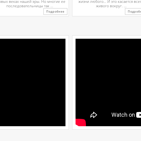
рвых веках нашей эры. Но многие ее
жизни любого… И это касается все
последовательницы так ...
живого вокруг. ...
Подробнее
Подроб