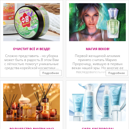
ОЧИСТИТ ВСЁ И ВЕЗДЕ!
МАГИЯ ВЕКОВ!
Сложно представить - но уборка
Первой женщиной-алхимик
может быть в радость.В этом Вам
принято считать Марию
с лёгкостью помогут уникальные
Пророчицу, жившую в первых
средства корейской косметики ...
веках нашей эры. Но многие ее
последовательницы так ...
Подробнее
Подробнее
ВОЛШЕБСТВО ВНУТРИ НАС!
СИЛА КИСЛОРОДА!