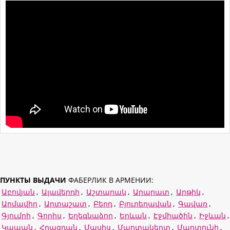
ПУНКТЫ ВЫДАЧИ
ФАБЕРЛИК В АРМЕНИИ:
Աբովյան
,
Ալավերդի
,
Աշտարակ
,
Արարատ
,
Արթիկ
,
Արմավիր
,
Արտաշատ
,
Բերդ
,
Բյուրեղավան
,
Գավառ
,
Գյումրի
,
Գորիս
,
Եղեգնաձոր
,
Երևան
,
Էջմիածին
,
Իջևան
,
Կապան
,
Հրազդան
,
Մասիս
,
Մարտակերտ
,
Մարտունի
,