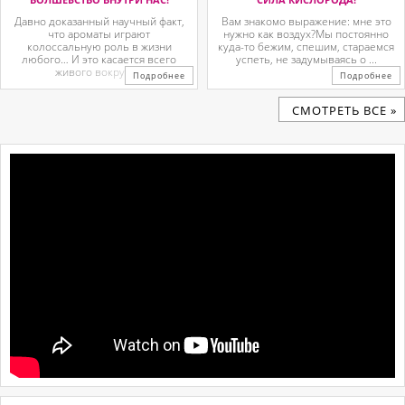
Давно доказанный научный факт,
Вам знакомо выражение: мне это
что ароматы играют
нужно как воздух?Мы постоянно
колоссальную роль в жизни
куда-то бежим, спешим, стараемся
любого… И это касается всего
успеть, не задумываясь о ...
живого вокруг. ...
Подробнее
Подробнее
CМОТРЕТЬ ВСЕ »