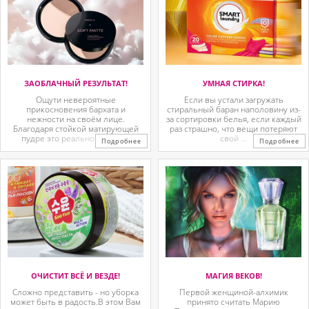
ЗАОБЛАЧНЫЙ РЕЗУЛЬТАТ!
УМНАЯ СТИРКА!
Ощути невероятные
Если вы устали загружать
прикосновения бархата и
стиральный баран наполовину из-
нежности на своём лице.
за сортировки белья, если каждый
Благодаря стойкой матирующей
раз страшно, что вещи потеряют
пудре это реально.Устала ...
свой ...
Подробнее
Подробнее
ОЧИСТИТ ВСЁ И ВЕЗДЕ!
МАГИЯ ВЕКОВ!
Сложно представить - но уборка
Первой женщиной-алхимик
может быть в радость.В этом Вам
принято считать Марию