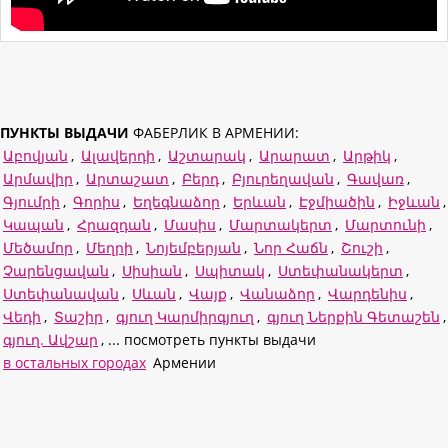
ПУНКТЫ ВЫДАЧИ
ФАБЕРЛИК В АРМЕНИИ:
Աբովյան
,
Ալավերդի
,
Աշտարակ
,
Արարատ
,
Արթիկ
,
Արմավիր
,
Արտաշատ
,
Բերդ
,
Բյուրեղավան
,
Գավառ
,
Գյումրի
,
Գորիս
,
Եղեգնաձոր
,
Երևան
,
Էջմիածին
,
Իջևան
,
Կապան
,
Հրազդան
,
Մասիս
,
Մարտակերտ
,
Մարտունի
,
Մեծամոր
,
Մեղրի
,
Նոյեմբերյան
,
Նոր Հաճն
,
Շուշի
,
Չարենցավան
,
Սիսիան
,
Սպիտակ
,
Ստեփանակերտ
,
Ստեփանավան
,
Սևան
,
Վայք
,
Վանաձոր
,
Վարդենիս
,
Վեդի
,
Տաշիր
,
գյուղ Կարմիրգյուղ
,
գյուղ Ներքին Գետաշեն
,
գյուղ. Ավշար
, ... посмотреть пункты выдачи
в остальных городах
Армении