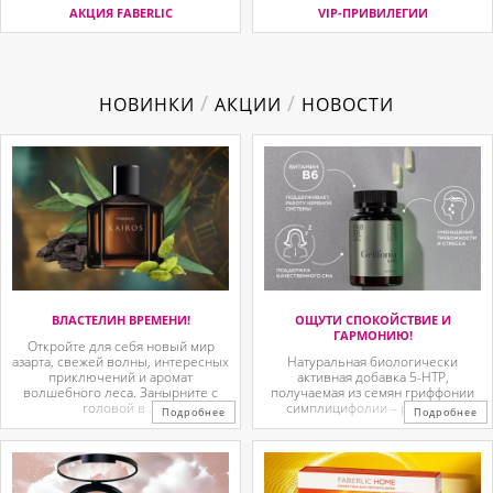
АКЦИЯ FABERLIC
VIP-ПРИВИЛЕГИИ
/
/
НОВИНКИ
АКЦИИ
НОВОСТИ
ВЛАСТЕЛИН ВРЕМЕНИ!
ОЩУТИ СПОКОЙСТВИЕ И
ГАРМОНИЮ!
Откройте для себя новый мир
азарта, свежей волны, интересных
Натуральная биологически
приключений и аромат
активная добавка 5-HTP,
волшебного леса. Занырните с
получаемая из семян гриффонии
головой в ...
симплицифолии – растения,
Подробнее
Подробнее
произрастающего в ...