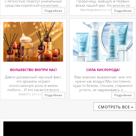
с лёгкостью помогут уникальные
Пророчицу, жившую в первых
средства корейской косметики ...
веках нашей эры. Но многие ее
последовательницы так ...
Подробнее
Подробнее
ВОЛШЕБСТВО ВНУТРИ НАС!
СИЛА КИСЛОРОДА!
Давно доказанный научный факт,
Вам знакомо выражение: мне это
что ароматы играют
нужно как воздух?Мы постоянно
колоссальную роль в жизни
куда-то бежим, спешим, стараемся
любого… И это касается всего
успеть, не задумываясь о ...
живого вокруг. ...
Подробнее
Подробнее
CМОТРЕТЬ ВСЕ »