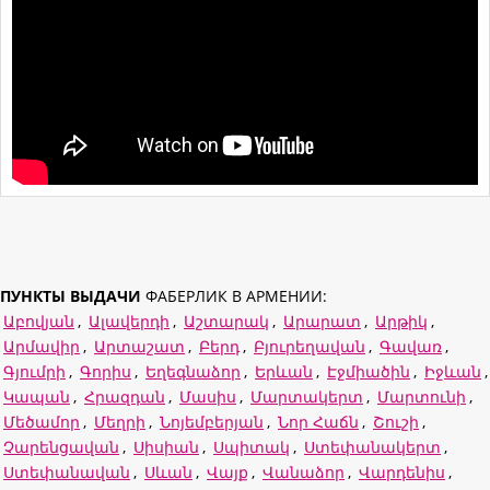
ПУНКТЫ ВЫДАЧИ
ФАБЕРЛИК В АРМЕНИИ:
Աբովյան
,
Ալավերդի
,
Աշտարակ
,
Արարատ
,
Արթիկ
,
Արմավիր
,
Արտաշատ
,
Բերդ
,
Բյուրեղավան
,
Գավառ
,
Գյումրի
,
Գորիս
,
Եղեգնաձոր
,
Երևան
,
Էջմիածին
,
Իջևան
,
Կապան
,
Հրազդան
,
Մասիս
,
Մարտակերտ
,
Մարտունի
,
Մեծամոր
,
Մեղրի
,
Նոյեմբերյան
,
Նոր Հաճն
,
Շուշի
,
Չարենցավան
,
Սիսիան
,
Սպիտակ
,
Ստեփանակերտ
,
Ստեփանավան
,
Սևան
,
Վայք
,
Վանաձոր
,
Վարդենիս
,