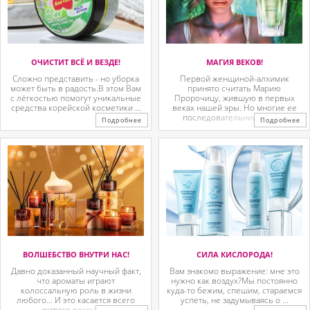
ОЧИСТИТ ВСЁ И ВЕЗДЕ!
МАГИЯ ВЕКОВ!
Сложно представить - но уборка
Первой женщиной-алхимик
может быть в радость.В этом Вам
принято считать Марию
с лёгкостью помогут уникальные
Пророчицу, жившую в первых
средства корейской косметики ...
веках нашей эры. Но многие ее
последовательницы так ...
Подробнее
Подробнее
ВОЛШЕБСТВО ВНУТРИ НАС!
СИЛА КИСЛОРОДА!
Давно доказанный научный факт,
Вам знакомо выражение: мне это
что ароматы играют
нужно как воздух?Мы постоянно
колоссальную роль в жизни
куда-то бежим, спешим, стараемся
любого… И это касается всего
успеть, не задумываясь о ...
живого вокруг. ...