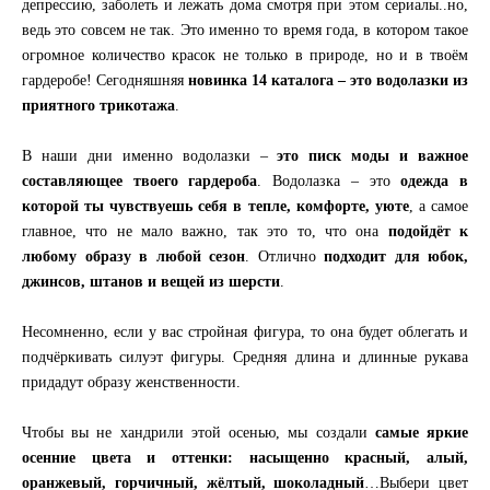
депрессию, заболеть и лежать дома смотря при этом сериалы..но,
ведь это совсем не так. Это именно то время года, в котором такое
огромное количество красок не только в природе, но и в твоём
гардеробе! Сегодняшняя
новинка 14 каталога – это водолазки из
приятного трикотажа
.
В наши дни именно водолазки –
это писк моды и важное
составляющее твоего гардероба
. Водолазка – это
одежда в
которой ты чувствуешь себя в тепле, комфорте, уюте
, а самое
главное, что не мало важно, так это то, что она
подойдёт к
любому образу в любой сезон
. Отлично
подходит для юбок,
джинсов, штанов и вещей из шерсти
.
Несомненно, если у вас стройная фигура, то она будет облегать и
подчёркивать силуэт фигуры. Средняя длина и длинные рукава
придадут образу женственности.
Чтобы вы не хандрили этой осенью, мы создали
самые яркие
осенние цвета и оттенки: насыщенно красный, алый,
оранжевый, горчичный, жёлтый, шоколадный
…Выбери цвет