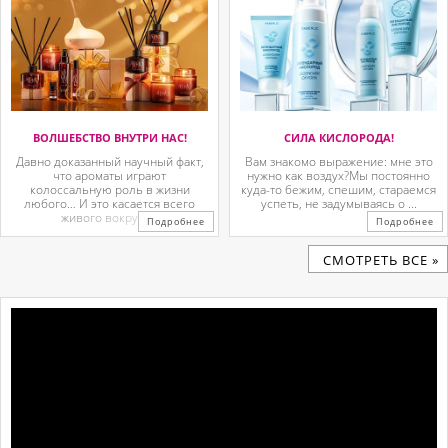
ВОЛШЕБСТВО ВНУТРИ НАС!
СИЛА КИСЛОРОДА!
Давно доказанный научный факт,
Вам знакомо выражение: мне это
что ароматы играют
нужно как воздух?Мы постоянно
колоссальную роль в жизни
куда-то бежим, спешим, стараемся
любого… И это касается всего
успеть, не задумываясь о ...
живого вокруг. ...
Подробнее
Подробнее
CМОТРЕТЬ ВСЕ »