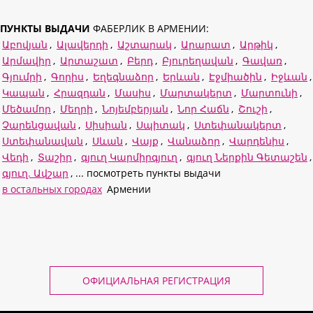
ПУНКТЫ ВЫДАЧИ
ФАБЕРЛИК В АРМЕНИИ:
Աբովյան
,
Ալավերդի
,
Աշտարակ
,
Արարատ
,
Արթիկ
,
Արմավիր
,
Արտաշատ
,
Բերդ
,
Բյուրեղավան
,
Գավառ
,
Գյումրի
,
Գորիս
,
Եղեգնաձոր
,
Երևան
,
Էջմիածին
,
Իջևան
,
Կապան
,
Հրազդան
,
Մասիս
,
Մարտակերտ
,
Մարտունի
,
Մեծամոր
,
Մեղրի
,
Նոյեմբերյան
,
Նոր Հաճն
,
Շուշի
,
Չարենցավան
,
Սիսիան
,
Սպիտակ
,
Ստեփանակերտ
,
Ստեփանավան
,
Սևան
,
Վայք
,
Վանաձոր
,
Վարդենիս
,
Վեդի
,
Տաշիր
,
գյուղ Կարմիրգյուղ
,
գյուղ Ներքին Գետաշեն
,
գյուղ. Ավշար
, ... посмотреть пункты выдачи
в остальных городах
Армении
ОФИЦИАЛЬНАЯ РЕГИСТРАЦИЯ