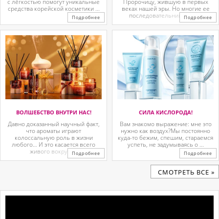
с лёгкостью помогут уникальные
Пророчицу, жившую в первых
средства корейской косметики ...
веках нашей эры. Но многие ее
последовательницы так ...
Подробнее
Подробнее
ВОЛШЕБСТВО ВНУТРИ НАС!
СИЛА КИСЛОРОДА!
Давно доказанный научный факт,
Вам знакомо выражение: мне это
что ароматы играют
нужно как воздух?Мы постоянно
колоссальную роль в жизни
куда-то бежим, спешим, стараемся
любого… И это касается всего
успеть, не задумываясь о ...
живого вокруг. ...
Подробнее
Подробнее
CМОТРЕТЬ ВСЕ »