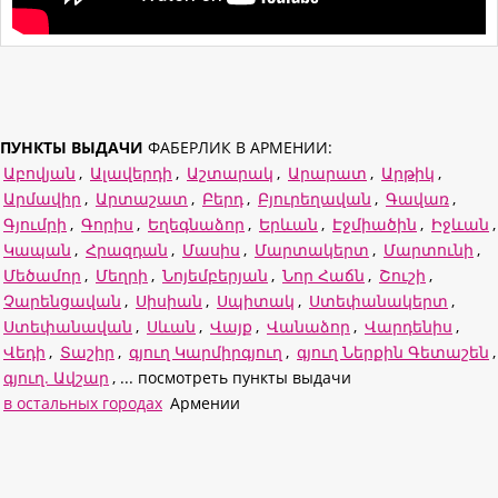
ПУНКТЫ ВЫДАЧИ
ФАБЕРЛИК В АРМЕНИИ:
Աբովյան
,
Ալավերդի
,
Աշտարակ
,
Արարատ
,
Արթիկ
,
Արմավիր
,
Արտաշատ
,
Բերդ
,
Բյուրեղավան
,
Գավառ
,
Գյումրի
,
Գորիս
,
Եղեգնաձոր
,
Երևան
,
Էջմիածին
,
Իջևան
,
Կապան
,
Հրազդան
,
Մասիս
,
Մարտակերտ
,
Մարտունի
,
Մեծամոր
,
Մեղրի
,
Նոյեմբերյան
,
Նոր Հաճն
,
Շուշի
,
Չարենցավան
,
Սիսիան
,
Սպիտակ
,
Ստեփանակերտ
,
Ստեփանավան
,
Սևան
,
Վայք
,
Վանաձոր
,
Վարդենիս
,
Վեդի
,
Տաշիր
,
գյուղ Կարմիրգյուղ
,
գյուղ Ներքին Գետաշեն
,
գյուղ. Ավշար
, ... посмотреть пункты выдачи
в остальных городах
Армении