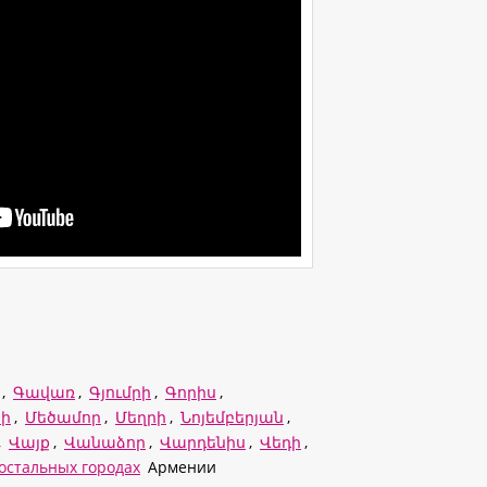
,
Գավառ
,
Գյումրի
,
Գորիս
,
ի
,
Մեծամոր
,
Մեղրի
,
Նոյեմբերյան
,
,
Վայք
,
Վանաձոր
,
Վարդենիս
,
Վեդի
,
 остальных городах
Армении