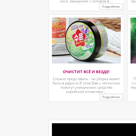
леса. Занырните с головой в ...
гр
Подробнее
ОЧИСТИТ ВСЁ И ВЕЗДЕ!
Сложно представить - но уборка может
П
быть в радость.В этом Вам с лёгкостью
сч
помогут уникальные средства
пе
корейской косметики ...
Подробнее