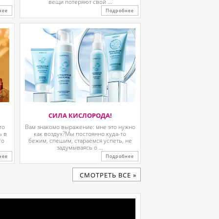
вещи потеряют свой ...
нее
Подробнее
СИЛА КИСЛОРОДА!
то
Вам знакомо выражение: мне это нужно
ь в
как воздух?Мы постоянно куда-то
го
бежим, спешим, стараемся успеть, не
задумываясь о ...
нее
Подробнее
CМОТРЕТЬ ВСЕ »