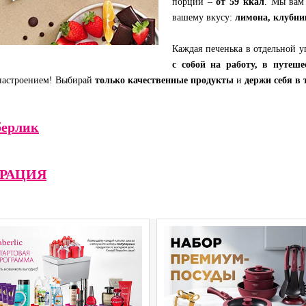
порции –
от 59 ккал
. Мы вам
вашему вкусу:
лимона, клубни
Каждая печенька в отдельной 
с собой на работу, в путеш
 настроением! Выбирай
только качественные продукты
и
держи себя в 
ерлик
ТРАЦИЯ