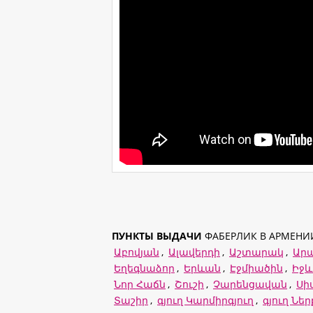
ПУНКТЫ ВЫДАЧИ
ФАБЕРЛИК В АРМЕНИ
Աբովյան
,
Ալավերդի
,
Աշտարակ
,
Ար
Եղեգնաձոր
,
Երևան
,
Էջմիածին
,
Իջ
Նոր Հաճն
,
Շուշի
,
Չարենցավան
,
Սի
Տաշիր
,
գյուղ Կարմիրգյուղ
,
գյուղ Նե