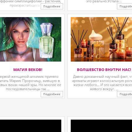
иффонии симплицифолии – растения,
это реально.Устала ...
произрастающего в ...
Подробнее
Подроб
МАГИЯ ВЕКОВ!
ВОЛШЕБСТВО ВНУТРИ НАС!
ервой женщиной-алхимик принято
Давно доказанный научный факт, ч
итать Марию Пророчицу, жившую в
ароматы играют колоссальную рол
рвых веках нашей эры. Но многие ее
жизни любого… И это касается все
последовательницы так ...
живого вокруг. ...
Подробнее
Подроб