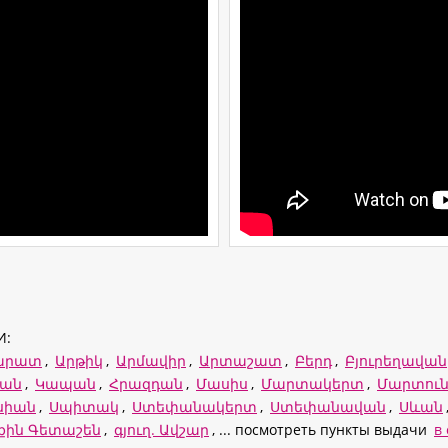
И:
արատ
,
Արթիկ
,
Արմավիր
,
Արտաշատ
,
Բերդ
,
Բյուրեղավան
ևան
,
Կապան
,
Հրազդան
,
Մասիս
,
Մարտակերտ
,
Մարտուն
սիան
,
Սպիտակ
,
Ստեփանակերտ
,
Ստեփանավան
,
Սևան
րքին Գետաշեն
,
գյուղ. Ավշար
, ... посмотреть пункты выдачи
в