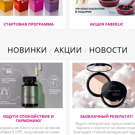
СТАРТОВАЯ ПРОГРАММА
АКЦИЯ FABERLIC
НОВИНКИ
АКЦИИ
НОВОСТИ
/
/
ОЩУТИ СПОКОЙСТВИЕ И
ЗАОБЛАЧНЫЙ РЕЗУЛЬТАТ!
ГАРМОНИЮ!
Ощути невероятные прикосновен
атуральная биологически активная
бархата и нежности на своём лице
обавка 5-HTP, получаемая из семян
Благодаря стойкой матирующей пу