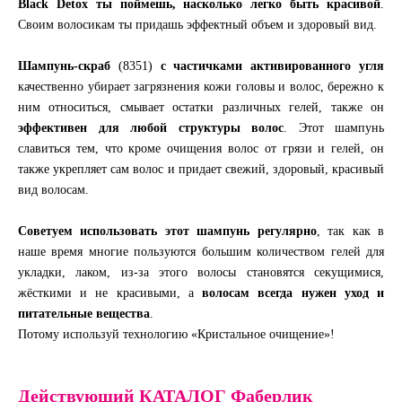
Black Detox ты поймешь, насколько легко быть красивой
.
Своим волосикам ты придашь эффектный объем и здоровый вид.
Шампунь-скраб
(8351)
с частичками активированного угля
качественно убирает загрязнения кожи головы и волос, бережно к
ним относиться, смывает остатки различных гелей, также он
эффективен для любой структуры волос
. Этот шампунь
славиться тем, что кроме очищения волос от грязи и гелей, он
также укрепляет сам волос и придает свежий, здоровый, красивый
вид волосам.
Советуем использовать этот шампунь регулярно
, так как в
наше время многие пользуются большим количеством гелей для
укладки, лаком, из-за этого волосы становятся секущимися,
жёсткими и не красивыми, а
волосам всегда нужен уход и
питательные вещества
.
Потому используй технологию «Кристальное очищение»!
Действующий КАТАЛОГ Фаберлик