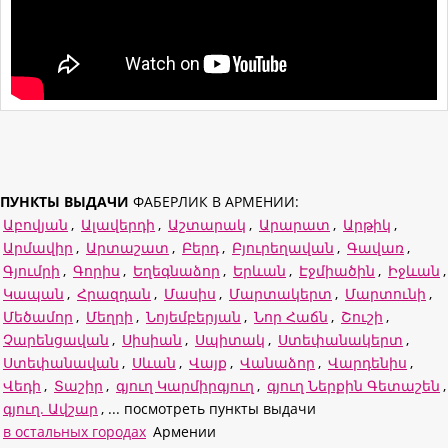
ПУНКТЫ ВЫДАЧИ
ФАБЕРЛИК В АРМЕНИИ:
Աբովյան
,
Ալավերդի
,
Աշտարակ
,
Արարատ
,
Արթիկ
,
Արմավիր
,
Արտաշատ
,
Բերդ
,
Բյուրեղավան
,
Գավառ
,
Գյումրի
,
Գորիս
,
Եղեգնաձոր
,
Երևան
,
Էջմիածին
,
Իջևան
,
Կապան
,
Հրազդան
,
Մասիս
,
Մարտակերտ
,
Մարտունի
,
Մեծամոր
,
Մեղրի
,
Նոյեմբերյան
,
Նոր Հաճն
,
Շուշի
,
Չարենցավան
,
Սիսիան
,
Սպիտակ
,
Ստեփանակերտ
,
Ստեփանավան
,
Սևան
,
Վայք
,
Վանաձոր
,
Վարդենիս
,
Վեդի
,
Տաշիր
,
գյուղ Կարմիրգյուղ
,
գյուղ Ներքին Գետաշեն
,
գյուղ. Ավշար
, ... посмотреть пункты выдачи
в остальных городах
Армении