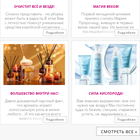
ОЧИСТИТ ВСЁ И ВЕЗДЕ!
МАГИЯ ВЕКОВ!
Сложно представить - но уборка
Первой женщиной-алхимик
может быть в радость.В этом Вам
принято считать Марию
с лёгкостью помогут уникальные
Пророчицу, жившую в первых
средства корейской косметики ...
веках нашей эры. Но многие ее
последовательницы так ...
Подробнее
Подробнее
ВОЛШЕБСТВО ВНУТРИ НАС!
СИЛА КИСЛОРОДА!
Давно доказанный научный факт,
Вам знакомо выражение: мне это
что ароматы играют
нужно как воздух?Мы постоянно
колоссальную роль в жизни
куда-то бежим, спешим, стараемся
любого… И это касается всего
успеть, не задумываясь о ...
живого вокруг. ...
Подробнее
Подробнее
CМОТРЕТЬ ВСЕ »