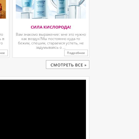
СИЛА КИСЛОРОДА!
то
Вам знакомо выражение: мне это нужно
ь в
как воздух?Мы постоянно куда-то
го
бежим, спешим, стараемся успеть, не
задумываясь о ...
нее
Подробнее
CМОТРЕТЬ ВСЕ »