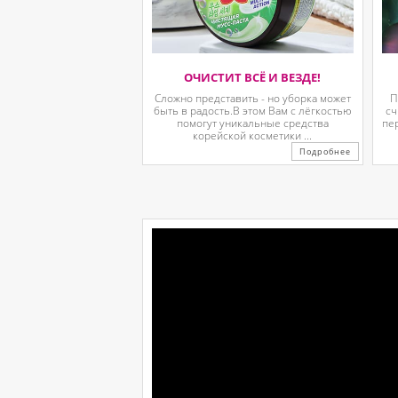
ОЧИСТИТ ВСЁ И ВЕЗДЕ!
Сложно представить - но уборка может
П
быть в радость.В этом Вам с лёгкостью
сч
помогут уникальные средства
пе
корейской косметики ...
Подробнее