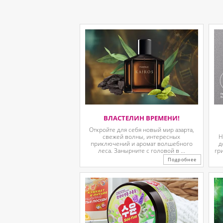
ВЛАСТЕЛИН ВРЕМЕНИ!
Откройте для себя новый мир азарта,
свежей волны, интересных
Н
приключений и аромат волшебного
д
леса. Занырните с головой в ...
гр
Подробнее