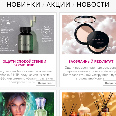
НОВИНКИ
АКЦИИ
НОВОСТИ
/
/
ОЩУТИ СПОКОЙСТВИЕ И
ЗАОБЛАЧНЫЙ РЕЗУЛЬТАТ!
ГАРМОНИЮ!
Ощути невероятные прикосновен
атуральная биологически активная
бархата и нежности на своём лице
обавка 5-HTP, получаемая из семян
Благодаря стойкой матирующей пу
иффонии симплицифолии – растения,
это реально.Устала ...
произрастающего в ...
Подробнее
Подроб