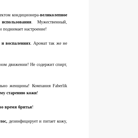
ектом кондиционера-
великолепное
 использования
. Мужественный,
и поднимает настроение!
 и воспалениях
. Аромат так же не
нном движении! Не содержит спирт,
льно женщины! Компания Faberlik
ому старению кожи
!
во время бритья
!
лос,
дезинфицирует и питает кожу,