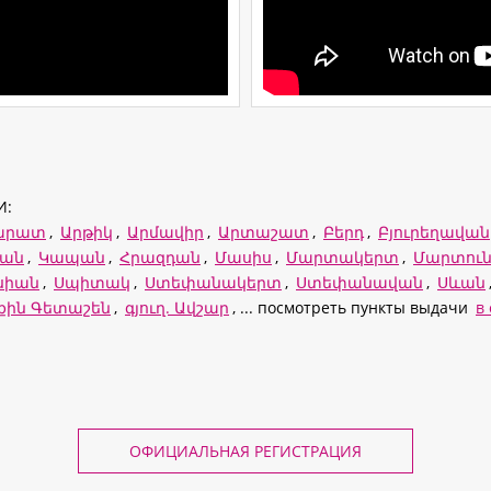
И:
արատ
,
Արթիկ
,
Արմավիր
,
Արտաշատ
,
Բերդ
,
Բյուրեղավան
ևան
,
Կապան
,
Հրազդան
,
Մասիս
,
Մարտակերտ
,
Մարտուն
սիան
,
Սպիտակ
,
Ստեփանակերտ
,
Ստեփանավան
,
Սևան
րքին Գետաշեն
,
գյուղ. Ավշար
, ... посмотреть пункты выдачи
в
ОФИЦИАЛЬНАЯ РЕГИСТРАЦИЯ