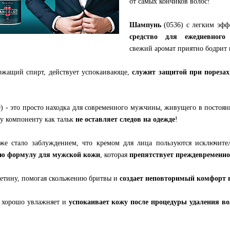
от самых кончиков волос!
Шампунь
(0536) с легким эфф
средство для ежедневного
свежий аромат приятно бодрит 
ержащий спирт, действует успокаивающе,
служит защитой при порезах
) - это просто находка для современного мужчины, живущего в постоя
му компоненту как тальк
не оставляет следов на одежде
!
уже стало заблуждением, что кремом для лица пользуются исключите
ю формулу для мужской кожи
, которая
препятствует преждевременн
щетину, помогая скольжению бритвы и
создает неповторимый комфорт 
н хорошо увлажняет и
успокаивает кожу после процедуры удаления во