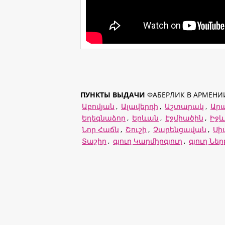
ПУНКТЫ ВЫДАЧИ
ФАБЕРЛИК В АРМЕНИ
Աբովյան
,
Ալավերդի
,
Աշտարակ
,
Ար
Եղեգնաձոր
,
Երևան
,
Էջմիածին
,
Իջ
Նոր Հաճն
,
Շուշի
,
Չարենցավան
,
Սի
Տաշիր
,
գյուղ Կարմիրգյուղ
,
գյուղ Նե