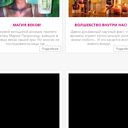
МАГИЯ ВЕКОВ!
ВОЛШЕБСТВО ВНУТРИ НАС!
ервой женщиной-алхимик принято
Давно доказанный научный факт, ч
итать Марию Пророчицу, жившую в
ароматы играют колоссальную рол
рвых веках нашей эры. Но многие ее
жизни любого… И это касается все
последовательницы так ...
живого вокруг. ...
Подробнее
Подроб