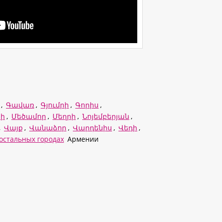
,
Գավառ
,
Գյումրի
,
Գորիս
,
ի
,
Մեծամոր
,
Մեղրի
,
Նոյեմբերյան
,
,
Վայք
,
Վանաձոր
,
Վարդենիս
,
Վեդի
,
 остальных городах
Армении