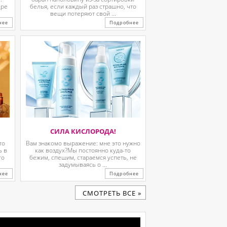
дре
белья, если каждый раз страшно, что
вещи потеряют свой ...
нее
Подробнее
СИЛА КИСЛОРОДА!
то
Вам знакомо выражение: мне это нужно
ь в
как воздух?Мы постоянно куда-то
го
бежим, спешим, стараемся успеть, не
задумываясь о ...
нее
Подробнее
CМОТРЕТЬ ВСЕ »