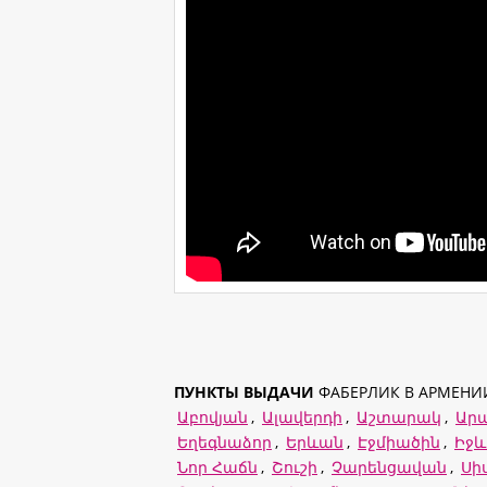
ПУНКТЫ ВЫДАЧИ
ФАБЕРЛИК В АРМЕНИ
Աբովյան
,
Ալավերդի
,
Աշտարակ
,
Ար
Եղեգնաձոր
,
Երևան
,
Էջմիածին
,
Իջ
Նոր Հաճն
,
Շուշի
,
Չարենցավան
,
Սի