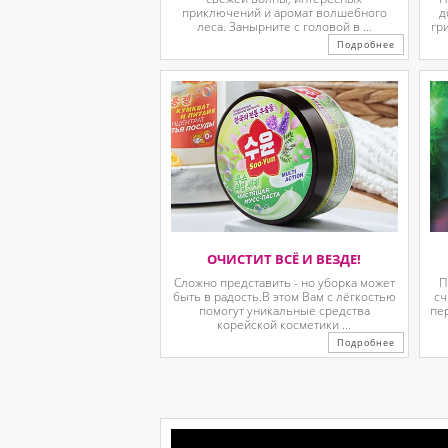
приключений и аромат волшебного
д
леса. Занырните с головой в ...
гр
Подробнее
ОЧИСТИТ ВСЁ И ВЕЗДЕ!
Сложно представить - но уборка может
П
быть в радость.В этом Вам с лёгкостью
сч
помогут уникальные средства
пе
корейской косметики ...
Подробнее