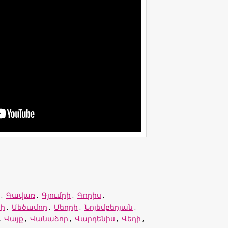
,
Գավառ
,
Գյումրի
,
Գորիս
,
ի
,
Մեծամոր
,
Մեղրի
,
Նոյեմբերյան
,
,
Վայք
,
Վանաձոր
,
Վարդենիս
,
Վեդի
,