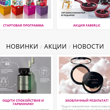
СТАРТОВАЯ ПРОГРАММА
АКЦИЯ FABERLIC
НОВИНКИ
АКЦИИ
НОВОСТИ
/
/
ОЩУТИ СПОКОЙСТВИЕ И
ЗАОБЛАЧНЫЙ РЕЗУЛЬТАТ!
ГАРМОНИЮ!
Ощути невероятные прикосновен
атуральная биологически активная
бархата и нежности на своём лице