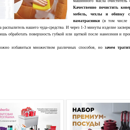
машинного масла очиститель с
Качественно почистить ков
мебель, чехлы и обивку с
наматрасники
(в том числе и
а распылитель нашего чуда-средства. И через 1-3 минуты изделие засве
лишь обработать поверхность губкой или щеткой после нанесения и пр
можно избавиться множеством различных способов, но
зачем трати