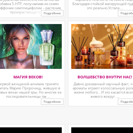
обавка 5-HTP, получаемая из семян
Благодаря стойкой матирующей пу
иффонии симплицифолии – растения,
это реально.Устала ...
произрастающего в ...
Подробнее
Подроб
МАГИЯ ВЕКОВ!
ВОЛШЕБСТВО ВНУТРИ НАС!
ервой женщиной-алхимик принято
Давно доказанный научный факт, ч
итать Марию Пророчицу, жившую в
ароматы играют колоссальную рол
рвых веках нашей эры. Но многие ее
жизни любого… И это касается все
последовательницы так ...
живого вокруг. ...
Подробнее
Подроб