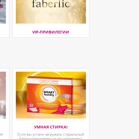
VIP-ПРИВИЛЕГИИ
УМНАЯ СТИРКА!
ия
Если вы устали загружать стиральный
.
баран наполовину из-за сортировки