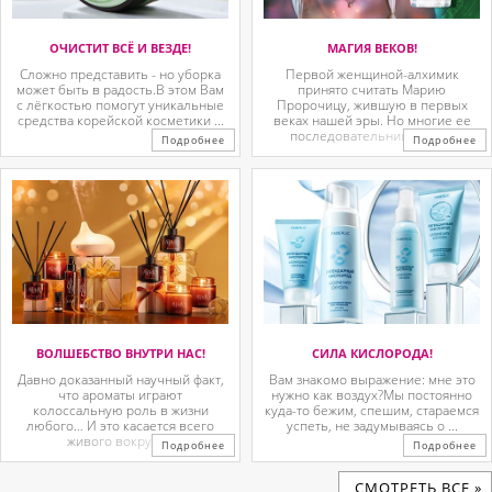
ОЧИСТИТ ВСЁ И ВЕЗДЕ!
МАГИЯ ВЕКОВ!
Сложно представить - но уборка
Первой женщиной-алхимик
может быть в радость.В этом Вам
принято считать Марию
с лёгкостью помогут уникальные
Пророчицу, жившую в первых
средства корейской косметики ...
веках нашей эры. Но многие ее
последовательницы так ...
Подробнее
Подробнее
ВОЛШЕБСТВО ВНУТРИ НАС!
СИЛА КИСЛОРОДА!
Давно доказанный научный факт,
Вам знакомо выражение: мне это
что ароматы играют
нужно как воздух?Мы постоянно
колоссальную роль в жизни
куда-то бежим, спешим, стараемся
любого… И это касается всего
успеть, не задумываясь о ...
живого вокруг. ...
Подробнее
Подробнее
CМОТРЕТЬ ВСЕ »