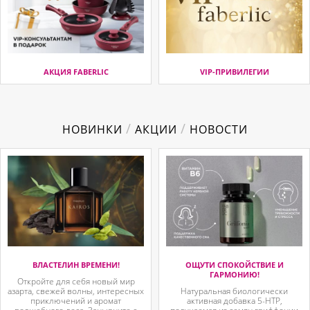
АКЦИЯ FABERLIC
VIP-ПРИВИЛЕГИИ
/
/
НОВИНКИ
АКЦИИ
НОВОСТИ
ВЛАСТЕЛИН ВРЕМЕНИ!
ОЩУТИ СПОКОЙСТВИЕ И
ГАРМОНИЮ!
Откройте для себя новый мир
азарта, свежей волны, интересных
Натуральная биологически
приключений и аромат
активная добавка 5-HTP,