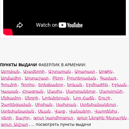
ПУНКТЫ ВЫДАЧИ
ФАБЕРЛИК В АРМЕНИИ:
Աբովյան
,
Ալավերդի
,
Աշտարակ
,
Արարատ
,
Արթիկ
,
Արմավիր
,
Արտաշատ
,
Բերդ
,
Բյուրեղավան
,
Գավառ
,
Գյումրի
,
Գորիս
,
Եղեգնաձոր
,
Երևան
,
Էջմիածին
,
Իջևան
,
Կապան
,
Հրազդան
,
Մասիս
,
Մարտակերտ
,
Մարտունի
,
Մեծամոր
,
Մեղրի
,
Նոյեմբերյան
,
Նոր Հաճն
,
Շուշի
,
Չարենցավան
,
Սիսիան
,
Սպիտակ
,
Ստեփանակերտ
,
Ստեփանավան
,
Սևան
,
Վայք
,
Վանաձոր
,
Վարդենիս
,
Վեդի
,
Տաշիր
,
գյուղ Կարմիրգյուղ
,
գյուղ Ներքին Գետաշեն
,
գյուղ. Ավշար
, ... посмотреть пункты выдачи