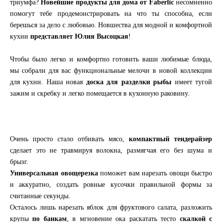
триумфа?
Новейшие продукты для дома от Faberlic
несомненно
помогут тебе продемонстрировать на что ты способна, если
берешься за дело с любовью. Новшества для модной и комфортной
кухни
представляет Юлия Высоцкая
!
Чтобы было легко и комфортно готовить ваши любимые блюда,
мы собрали для вас функциональные мелочи в новой коллекции
для кухни. Наша новая
доска для разделки рыбы
имеет тугой
зажим и скребку и легко помещается в кухонную раковину.
Очень просто стало отбивать мясо,
компактный тендерайзер
сделает это не травмируя волокна, размягчая его без шума и
брызг.
Универсальная овощерезка
поможет вам нарезать овощи быстро
и аккуратно, создать ровные кусочки правильной формы за
считанные секунды.
Осталось лишь нарезать яблок для фруктового салата, разложить
крупы
по банкам
, в мгновение ока раскатать тесто
скалкой с