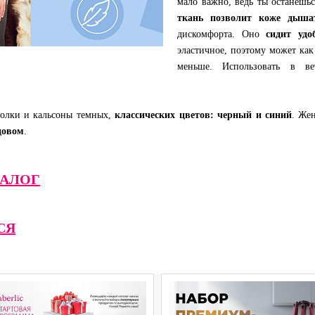
мало важно, ведь ты останешь
ткань позволит коже дыша
дискомфорта. Оно
сидит удо
эластичное, поэтому может как 
меньше. Использовать в в
болки и кальсоны темных,
классических цветов: черный и синий
. Же
довом
.
АЛОГ
СЯ