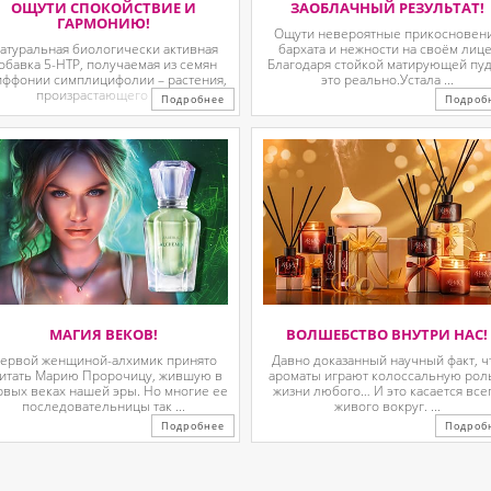
ОЩУТИ СПОКОЙСТВИЕ И
ЗАОБЛАЧНЫЙ РЕЗУЛЬТАТ!
ГАРМОНИЮ!
Ощути невероятные прикосновен
атуральная биологически активная
бархата и нежности на своём лице
обавка 5-HTP, получаемая из семян
Благодаря стойкой матирующей пу
иффонии симплицифолии – растения,
это реально.Устала ...
произрастающего в ...
Подробнее
Подроб
МАГИЯ ВЕКОВ!
ВОЛШЕБСТВО ВНУТРИ НАС!
ервой женщиной-алхимик принято
Давно доказанный научный факт, ч
итать Марию Пророчицу, жившую в
ароматы играют колоссальную рол
рвых веках нашей эры. Но многие ее
жизни любого… И это касается все
последовательницы так ...
живого вокруг. ...
Подробнее
Подроб