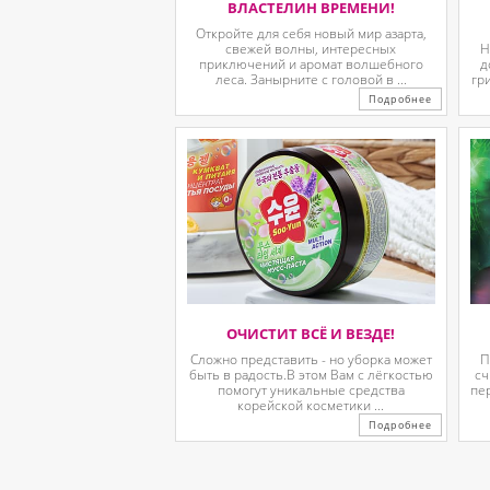
ВЛАСТЕЛИН ВРЕМЕНИ!
Откройте для себя новый мир азарта,
свежей волны, интересных
Н
приключений и аромат волшебного
д
леса. Занырните с головой в ...
гр
Подробнее
ОЧИСТИТ ВСЁ И ВЕЗДЕ!
Сложно представить - но уборка может
П
быть в радость.В этом Вам с лёгкостью
сч
помогут уникальные средства
пе
корейской косметики ...
Подробнее