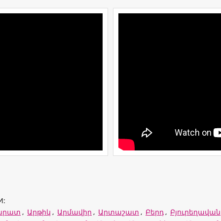
И:
արատ
,
Արթիկ
,
Արմավիր
,
Արտաշատ
,
Բերդ
,
Բյուրեղավան