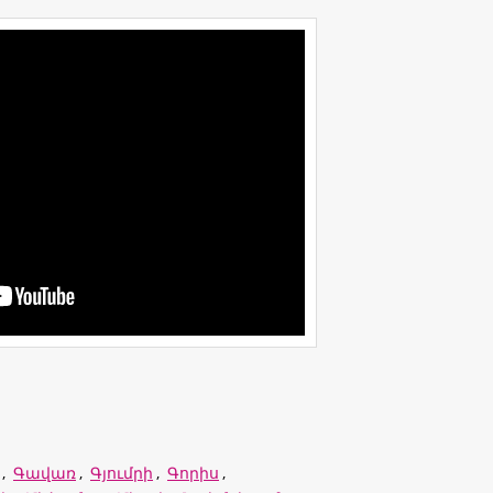
,
Գավառ
,
Գյումրի
,
Գորիս
,