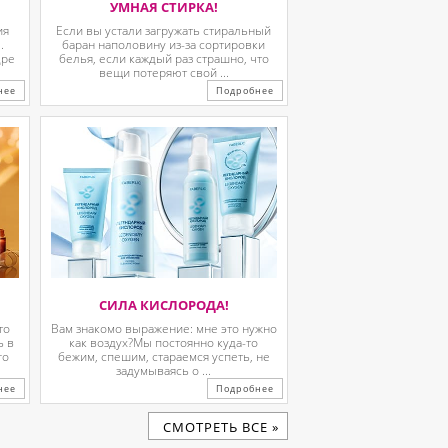
УМНАЯ СТИРКА!
ия
Если вы устали загружать стиральный
.
баран наполовину из-за сортировки
дре
белья, если каждый раз страшно, что
вещи потеряют свой ...
нее
Подробнее
СИЛА КИСЛОРОДА!
то
Вам знакомо выражение: мне это нужно
ь в
как воздух?Мы постоянно куда-то
го
бежим, спешим, стараемся успеть, не
задумываясь о ...
нее
Подробнее
CМОТРЕТЬ ВСЕ »