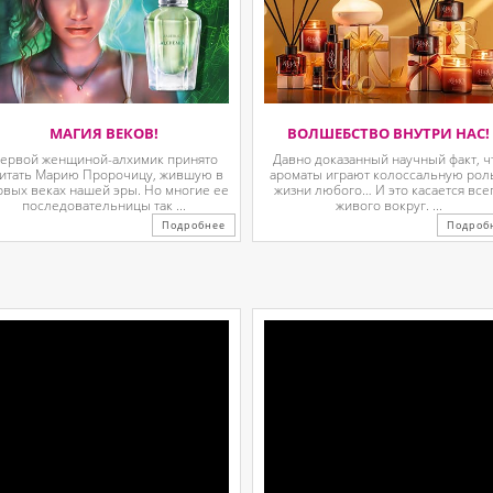
МАГИЯ ВЕКОВ!
ВОЛШЕБСТВО ВНУТРИ НАС!
ервой женщиной-алхимик принято
Давно доказанный научный факт, ч
итать Марию Пророчицу, жившую в
ароматы играют колоссальную рол
рвых веках нашей эры. Но многие ее
жизни любого… И это касается все
последовательницы так ...
живого вокруг. ...
Подробнее
Подроб