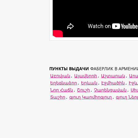
ПУНКТЫ ВЫДАЧИ
ФАБЕРЛИК В АРМЕНИ
Աբովյան
,
Ալավերդի
,
Աշտարակ
,
Ար
Եղեգնաձոր
,
Երևան
,
Էջմիածին
,
Իջ
Նոր Հաճն
,
Շուշի
,
Չարենցավան
,
Սի
Տաշիր
,
գյուղ Կարմիրգյուղ
,
գյուղ Նե