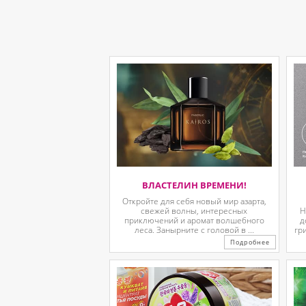
ВЛАСТЕЛИН ВРЕМЕНИ!
Откройте для себя новый мир азарта,
свежей волны, интересных
Н
приключений и аромат волшебного
д
леса. Занырните с головой в ...
гр
Подробнее