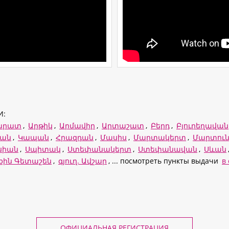
И:
արատ
,
Արթիկ
,
Արմավիր
,
Արտաշատ
,
Բերդ
,
Բյուրեղավան
ևան
,
Կապան
,
Հրազդան
,
Մասիս
,
Մարտակերտ
,
Մարտուն
սիան
,
Սպիտակ
,
Ստեփանակերտ
,
Ստեփանավան
,
Սևան
րքին Գետաշեն
,
գյուղ. Ավշար
, ... посмотреть пункты выдачи
в
ОФИЦИАЛЬНАЯ РЕГИСТРАЦИЯ