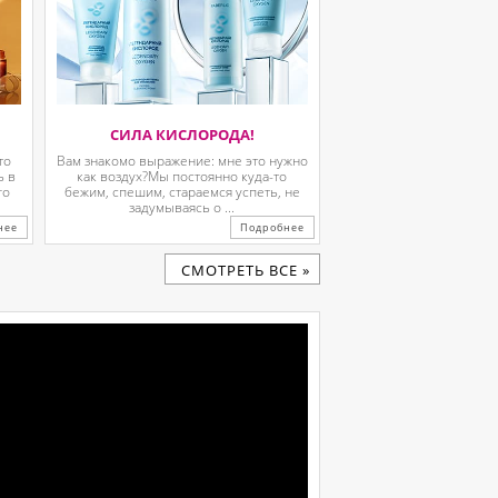
СИЛА КИСЛОРОДА!
то
Вам знакомо выражение: мне это нужно
ь в
как воздух?Мы постоянно куда-то
го
бежим, спешим, стараемся успеть, не
задумываясь о ...
нее
Подробнее
CМОТРЕТЬ ВСЕ »