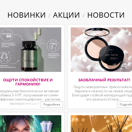
НОВИНКИ
АКЦИИ
НОВОСТИ
/
/
ОЩУТИ СПОКОЙСТВИЕ И
ЗАОБЛАЧНЫЙ РЕЗУЛЬТАТ!
ГАРМОНИЮ!
Ощути невероятные прикосновен
атуральная биологически активная
бархата и нежности на своём лице
обавка 5-HTP, получаемая из семян
Благодаря стойкой матирующей пу
иффонии симплицифолии – растения,
это реально.Устала ...
произрастающего в ...
Подробнее
Подроб