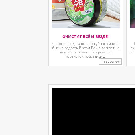
ОЧИСТИТ ВСЁ И ВЕЗДЕ!
Сложно представить - но уборка может
П
быть в радость.В этом Вам с лёгкостью
сч
помогут уникальные средства
пе
корейской косметики ...
Подробнее