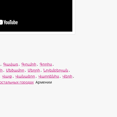
,
Գավառ
,
Գյումրի
,
Գորիս
,
ի
,
Մեծամոր
,
Մեղրի
,
Նոյեմբերյան
,
,
Վայք
,
Վանաձոր
,
Վարդենիս
,
Վեդի
,
 остальных городах
Армении