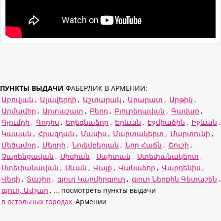
ПУНКТЫ ВЫДАЧИ
ФАБЕРЛИК В АРМЕНИИ:
Աբովյան
,
Ալավերդի
,
Աշտարակ
,
Արարատ
,
Արթիկ
,
Արմավիր
,
Արտաշատ
,
Բերդ
,
Բյուրեղավան
,
Գավառ
,
Գյումրի
,
Գորիս
,
Եղեգնաձոր
,
Երևան
,
Էջմիածին
,
Իջևան
,
Կապան
,
Հրազդան
,
Մասիս
,
Մարտակերտ
,
Մարտունի
,
Մեծամոր
,
Մեղրի
,
Նոյեմբերյան
,
Նոր Հաճն
,
Շուշի
,
Չարենցավան
,
Սիսիան
,
Սպիտակ
,
Ստեփանակերտ
,
Ստեփանավան
,
Սևան
,
Վայք
,
Վանաձոր
,
Վարդենիս
,
Վեդի
,
Տաշիր
,
գյուղ Կարմիրգյուղ
,
գյուղ Ներքին Գետաշեն
,
գյուղ. Ավշար
, ... посмотреть пункты выдачи
в остальных городах
Армении