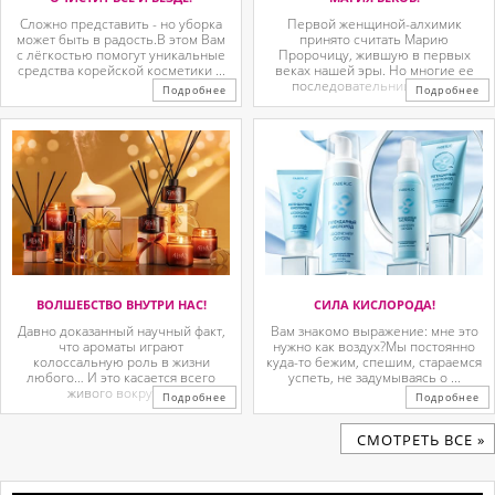
Сложно представить - но уборка
Первой женщиной-алхимик
может быть в радость.В этом Вам
принято считать Марию
с лёгкостью помогут уникальные
Пророчицу, жившую в первых
средства корейской косметики ...
веках нашей эры. Но многие ее
последовательницы так ...
Подробнее
Подробнее
ВОЛШЕБСТВО ВНУТРИ НАС!
СИЛА КИСЛОРОДА!
Давно доказанный научный факт,
Вам знакомо выражение: мне это
что ароматы играют
нужно как воздух?Мы постоянно
колоссальную роль в жизни
куда-то бежим, спешим, стараемся
любого… И это касается всего
успеть, не задумываясь о ...
живого вокруг. ...
Подробнее
Подробнее
CМОТРЕТЬ ВСЕ »