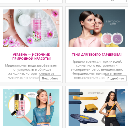
задачей так же идеально как
уверенностью, а вечером после
профессионалы в бьюти центрах?
тяжелого и загруженного дня вы
Хватит бояться! Скорее начни этим
расслабляетесь, отдыхаете и
заниматься как настоящий
смываете весь это чудесный
профессионал! Проявлять заботу к
день. Именно поэтому в ванной
себе и ...
комнате ...
VERBENA — ИСТОЧНИК
ТЕНИ ДЛЯ ТВОЕГО ГАРДЕРОБА!
ПРИРОДНОЙ КРАСОТЫ!
Пришло время для ярких идей,
Мицеллярная вода завоёвывает
солнечного настроения и
популярность в обиходе
экспериментов со внешностью.
женщины, которая следит за
Неординарная палитра в твоем
новинками в очищении кожи
повседневном стиле смогут
Подробнее
Подробнее
лица! В производстве этого
помочь тебе создавать красоту
средства не используется спирт и
как можно чаще! Встречай новые
мыло, зато присутствуют
оттенки монотеней –
вспомогательные компоненты
стопроцентный писк нового
преимущественно растительного
сезона. Пять матовых и ...
происхождения. ...